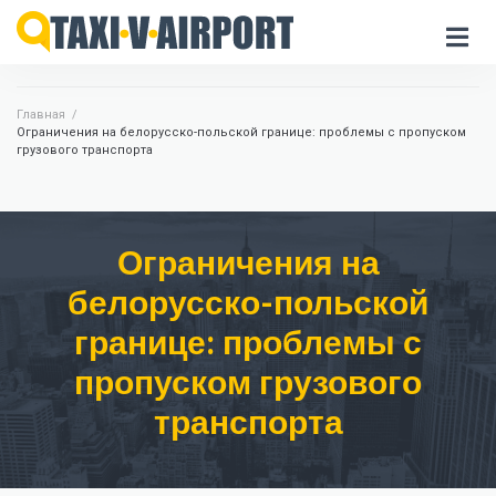
Главная
/
Ограничения на белорусско-польской границе: проблемы с пропуском
грузового транспорта
Ограничения на
белорусско-польской
границе: проблемы с
пропуском грузового
транспорта