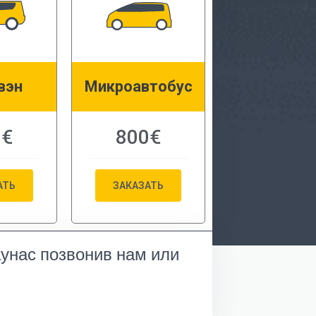
вэн
Микроавтобус
0€
800€
АТЬ
ЗАКАЗАТЬ
аунас позвонив нам или