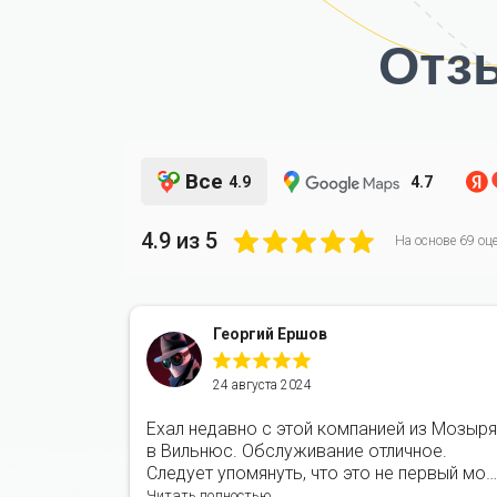
Отз
Все
4.9
4.7
4.9
из 5
На основе
69
оце
Георгий Ершов
24 августа 2024
Ехал недавно с этой компанией из Мозыря
аршавы.
в Вильнюс. Обслуживание отличное.
ь
Следует упомянуть, что это не первый мой
комендую!
опыт с этой компанией. Косяков не было.
Читать полностью