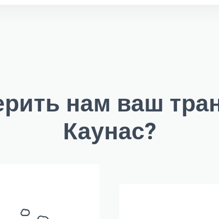
ерить нам ваш тра
Каунас?