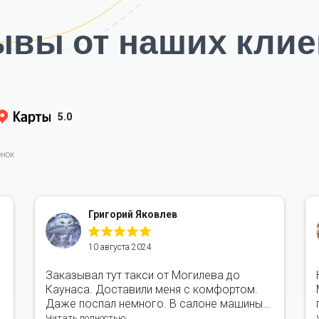
ывы от наших клие
5.0
нок
Григорий Яковлев
10 августа 2024
Заказывал тут такси от Могилева до
Каунаса. Доставили меня с комфортом.
Даже поспал немного. В салоне машины
чисто. Водитель очень вежлив.
Читать полностью