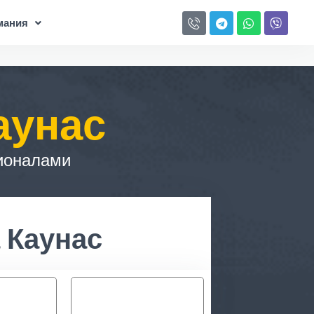
мания
аунас
ионалами
 Каунас