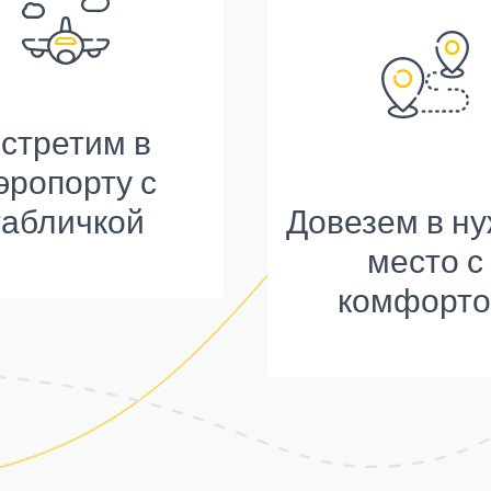
стретим в
эропорту с
табличкой
Довезем в н
место с
комфорт