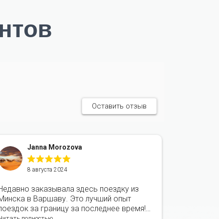
нтов
Оставить отзыв
Janna Morozova
Э
8 августа 2024
2
Недавно заказывала здесь поездку из
Я регуляр
Минска в Варшаву. Это лучший опыт
что услу
поездок за границу за последнее время!
регулярн
Водитель встретил меня минута в минуту,
уровень 
Читать полностью
Читать пол