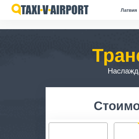
Латвия
Тран
Наслажд
Стоимо