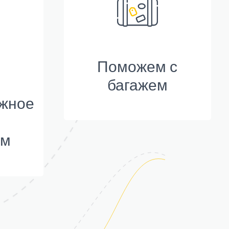
Поможем с
багажем
ужное
ом